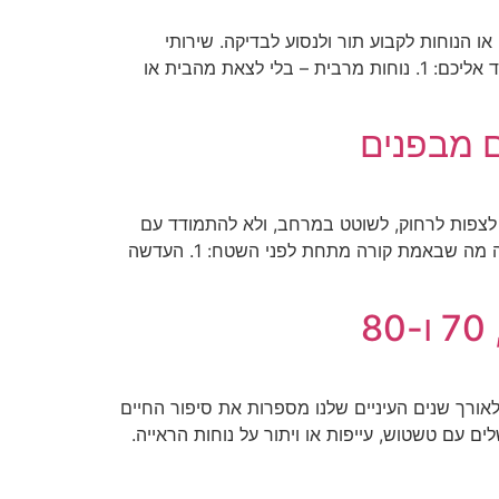
ו הנוחות לקבוע תור ולנסוע לבדיקה. שירותי
אופטומטריה ניידים מציעים פתרון מדויק, נגיש ונוח יותר מתמיד. הנה כמה סיבות טובות למה כדאי להזמין בדיקת ראייה עד אליכם: 1. נוחות מרבית – בלי לצאת מהבית או
ים מבפנים
נו לצפות לרחוק, לשוטט במרחב, ולא להתמודד עם
מסכים קטנים ומרצדים ממרחק 40 ס"מ במשך שעות. ההשפעות? אנחנו מרגישים אותן – אבל גם לא רואים את כולן. הנה מה שבאמת קורה מתחת לפני השטח: 1. העדשה
לאורך שנים העיניים שלנו מספרות את סיפור החיים
 עם טשטוש, עייפות או ויתור על נוחות הראייה.