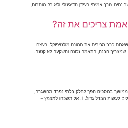
 נהיה צורך אמיתי בעידן הדיגיטלי ולא רק מותרות,
אמת צריכים את זה?
וי גדול שאתם כבר מכירים את המונח מולטיפוקל. בעצם
 שמצריך הבנה, התאמה נכונה והשקעה לא קטנה.
וש הממושך במסכים הפך לחלק בלתי נפרד מהשגרה,
אך הוא עלול לגרום לעייפות עיניים, יובש, ראייה מטושטשת ואפילו כאבי ראש. החדשות הטובות? כמה הרגלים פשוטים יכולים לעשות הבדל גדול. 1. אל תשכחו למצמץ –