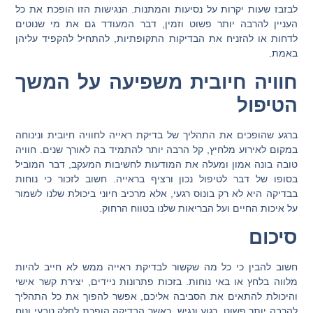
לבזבז שעות יקרות על נסיעות והמתנות. הנגישות הזו הופכת את כל
העניין להרבה יותר פשוט וזמין, דבר המעודד גם את מי שנוטים
לדחות או להזניח את הבדיקות התקופתיות, להתחיל להקפיד עליהן
באמת.
חוויה חיובית משפיעה על המשך
הטיפול
ברגע שהופכים את התהליך של בדיקת ראייה לחוויה חיובית ונינוחה
במקום לאירוע מלחיץ, קל הרבה יותר להתמיד בה לאורך שנים. חוויה
טובה בונה אמון ומעלה את המודעות לחשיבות המעקב, דבר המוביל
בסופו של דבר לטיפול נכון ורציף בראייה. חשוב לזכור כי נוחות
בבדיקה היא לא רק בונוס רגעי, אלא מרכיב חיוני ביכולת שלנו לשמור
על איכות החיים ועל הבריאות שלנו בטווח הרחוק.
סיכום
חשוב להבין כי כל מה שקשור לבדיקת ראייה ממש לא חייב להיות
מלווה בלחץ או באי נוחות. בזכות פתרונות ניידים, יצירת קשר אישי
והיכולת להתאים את הסביבה אליכם, אפשר להפוך את כל התהליך
להרבה יותר פשוט, רגוע ונגיש. כאשר הבדיקה הופכת לחלק טבעי ונוח