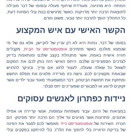
המתח- היא מרגיעה, מעודדת שיתוף פעולה ובסופו של דבר מובילה
לתוצאות הרבה יותר מדויקות. כאשר מרגישים בנוח ובלי הסחות דעת,
כל התהליך הופך להרבה יותר טבעי, פשוט וזורם.
הקשר האישי עם איש המקצוע
בסופו של דבר, נוחות היא לא רק עניין של לוקיישן, אלא גם של מי
שנמצא מולכם. כאשר מזמינים
אופטומטריסט עד הבית
, מקבלים
חוויה אישית באמת, אשר מתנהלת בקצב שלכם ומותאמת בדיוק
לצרכים הספציפיים שלכם. היחס האישי הזה נותן לכם את המקום
לשאול כל שאלה שעולה, לעצור לרגע אם צריך, ובעיקר להרגיש
שבאמת מקשיבים לכם. גישה כזו מורידה פלאים את מפלס החשש
ומחזקת את תחושת הביטחון, דבר המשמעותי מאוד עבור ילדים אשר
זקוקים לרוגע או למבוגרים שמעריכים יחס סבלני.
ניידות כפתרון לאנשים עסוקים
במציאות של היום, עבור משפחות עמוסות, אנשי קריירה או אפילו
ארגונים, פתרונות אשר מגיעים עד אליך הם הרבה יותר מפינוק- הם
הכרח. השירות של
אופטומטריסט נייד
מאפשר לכם לסגור את הפינה
של בדיקת הראייה בלי להפוך את הלו"ז, בלי להיתקע בפקקים ובלי