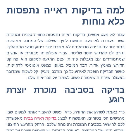
למה בדיקות ראייה נתפסות
כלא נוחות
עבור לא מעט אנשים, בדיקות ראייה נתפסות כחוויה טכנית ומנוכרת
אשר מעוררת לא פעם תחושת לחץ. השילוב של המתנה ממושכת
בתור יחד עם סביבה מרפאתית לא מוכרת יוצר ריחוק טבעי מהתהליך,
וגורם לנו להרגיש חוסר שליטה. עבור אוכלוסייה מבוגרת או אנשים
שמתמודדים עם מגבלות פיזיות, עצם ההגעה למקום היא פרויקט
הדורש מאמץ אדיר, דבר המוביל באופן כמעט אוטומטי לדחיינות.
כאשר הבדיקה הופכת לאירוע כל כך מורכב ומעיק, קל לשכוח שמדובר
בפעולה שגרתית שאמורה פשוט לשמור על הבריאות שלנו.
בדיקה בסביבה מוכרת יוצרת
רוגע
כדי באמת לשדרג את החוויה, כדאי פשוט להעביר אותה למקום שבו
מרגישים הכי בטוחים. האפשרות לבצע
בדיקת ראייה בבית
מאפשרת
לכם להישאר בסביבה המוכרת והנינוחה שלכם, הרחק מהרעש החיצוני
ומלחץ הזמן של המרפאה. לאווירה הביתית יש השפעה ישירה על רמת